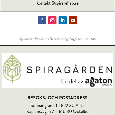
kontakt@spirarehab.se
Spiragården Psykiatrisk Rehabilitering, Orgnr 559215-2515
BESÖKS- OCH POSTADRESS
Sunnangränd 1 • 822 30 Alfta
Kaplansvägen 7 • 816 30 Ockelbo