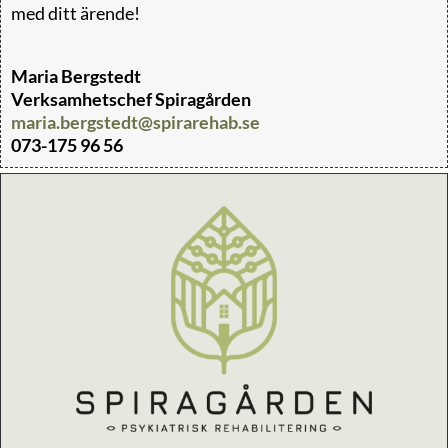
med ditt ärende!
Maria Bergstedt
Verksamhetschef Spiragården
maria.bergstedt@spirarehab.se
073-175 96 56