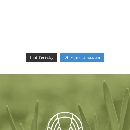
Ladda fler inlägg
Föj oss på Instagram